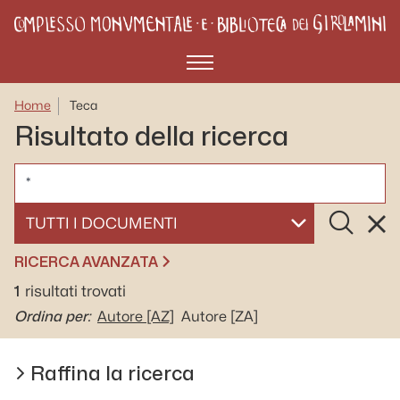
Menù
Home
Teca
Risultato della ricerca
CERCA
Cerca
Rese
SELEZIONA UN DOCUMENTO
RICERCA AVANZATA
1
risultati trovati
Ordina per:
Autore
[AZ]
Autore
[ZA]
Raffina la ricerca