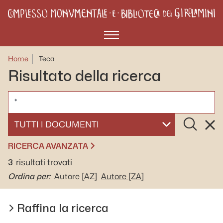
Menù
Home
Teca
Risultato della ricerca
CERCA
Cerca
Rese
SELEZIONA UN DOCUMENTO
RICERCA AVANZATA
3
risultati trovati
Ordina per:
Autore
[AZ]
Autore
[ZA]
Raffina la ricerca