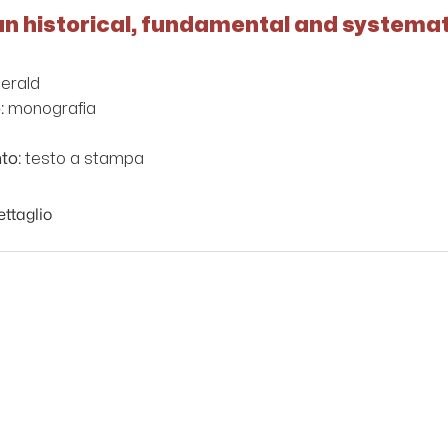
 an historical, fundamental and systemat
Gerald
monografia
:
testo a stampa
to:
ettaglio