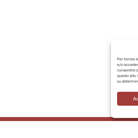
Per fornire 
e/o accedere
consentirà d
questo sito
su determina
A