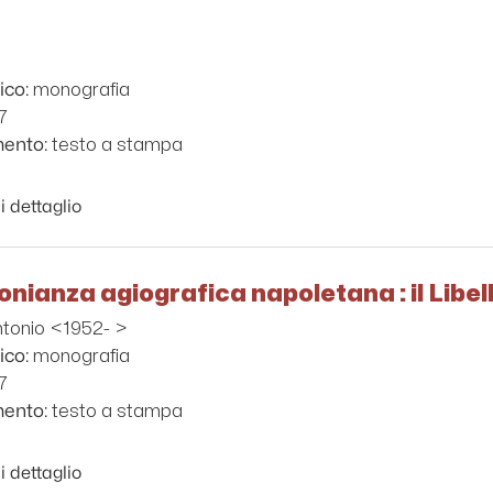
monografia
ico:
7
testo a stampa
mento:
i dettaglio
nianza agiografica napoletana : il Libell
ntonio <1952- >
monografia
ico:
7
testo a stampa
mento:
i dettaglio