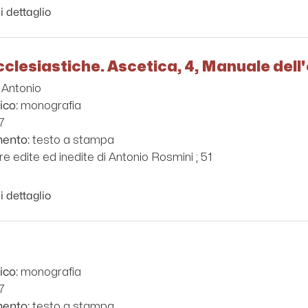
i dettaglio
cclesiastiche. Ascetica, 4, Manuale dell
 Antonio
monografia
ico:
7
testo a stampa
mento:
e edite ed inedite di Antonio Rosmini ; 51
i dettaglio
monografia
ico:
7
testo a stampa
mento: