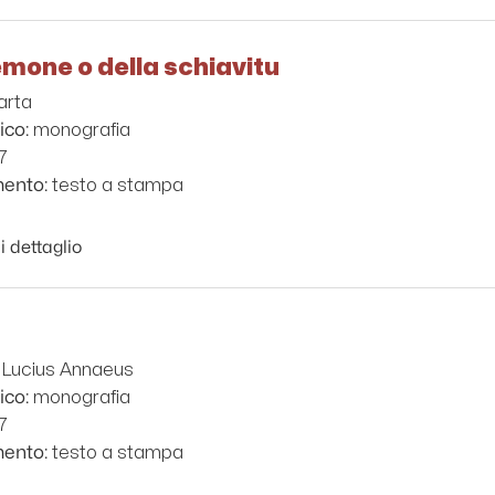
emone o della schiavitu
arta
monografia
ico:
7
testo a stampa
mento:
i dettaglio
 Lucius Annaeus
monografia
ico:
7
testo a stampa
mento: