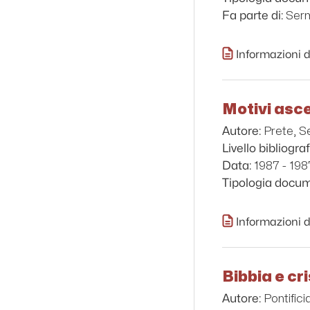
Serm
Fa parte di:
Informazioni d
Motivi ascet
Prete, S
Autore:
Livello bibliograf
1987 - 198
Data:
Tipologia docu
Informazioni d
Bibbia e cr
Pontific
Autore: