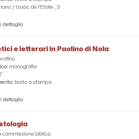
ons / Isaac de l'Etoile ; 3
i dettaglio
ici e letterari in Paolino di Nola
erafino
monografia
ico:
7
testo a stampa
mento:
i dettaglio
istologia
ia commissione biblica