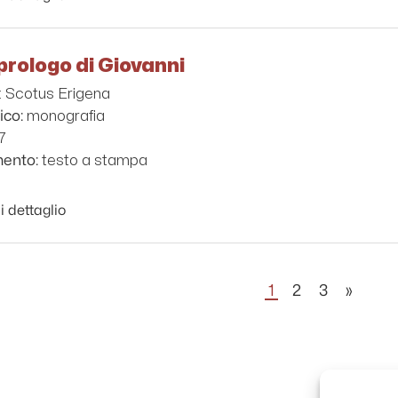
prologo di Giovanni
: Scotus Erigena
monografia
ico:
7
testo a stampa
mento:
i dettaglio
1
2
3
»