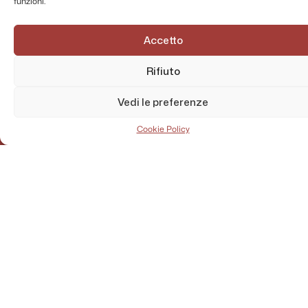
funzioni.
Accetto
Rifiuto
Vedi le preferenze
Cookie Policy
AMMINISTRAZIONE TRASPARENTE
PRIVACY POLICY
CONTATTI
MAPPA DEL SITO