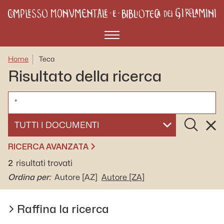
Menù
Home
Teca
Risultato della ricerca
CERCA
Cerca
Rese
SELEZIONA UN DOCUMENTO
RICERCA AVANZATA
2
risultati trovati
Ordina per:
Autore
[AZ]
Autore
[ZA]
Raffina la ricerca