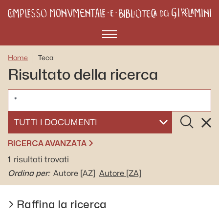
Menù
Home
Teca
Risultato della ricerca
CERCA
Cerca
Rese
SELEZIONA UN DOCUMENTO
RICERCA AVANZATA
1
risultati trovati
Ordina per:
Autore
[AZ]
Autore
[ZA]
Raffina la ricerca