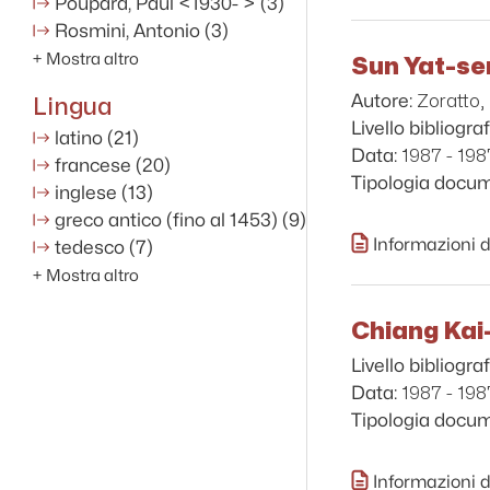
Poupard, Paul <1930- >
(3)
Rosmini, Antonio
(3)
+
Mostra altro
Sun Yat-sen
Zoratto,
Lingua
Autore:
Livello bibliograf
latino
(21)
1987 - 198
Data:
francese
(20)
Tipologia docu
inglese
(13)
greco antico (fino al 1453)
(9)
Informazioni d
tedesco
(7)
+
Mostra altro
Chiang Kai
Livello bibliograf
1987 - 198
Data:
Tipologia docu
Informazioni d