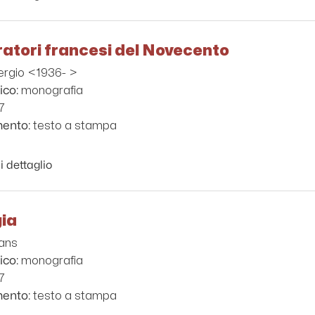
ratori francesi del Novecento
ergio <1936- >
monografia
ico:
7
testo a stampa
mento:
i dettaglio
gia
Hans
monografia
ico:
7
testo a stampa
mento: