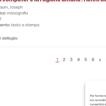
aum, Joseph
monografia
ico:
7
testo a stampa
mento:
i dettaglio
1
2
3
4
5
6
»
Per fornire 
e/o accedere
consentirà d