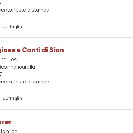
7
testo a stampa
mento:
i dettaglio
giose e Canti di Sion
 ha-Lēwī
monografia
ico:
7
testo a stampa
mento:
i dettaglio
urer
 Heinrich