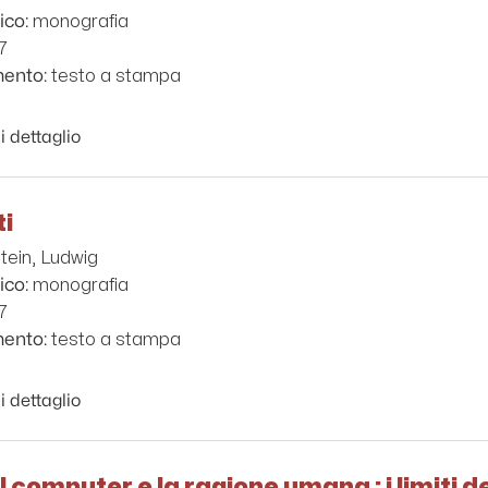
monografia
ico:
7
testo a stampa
mento:
i dettaglio
ti
tein, Ludwig
monografia
ico:
7
testo a stampa
mento:
i dettaglio
l computer e la ragione umana : i limiti de