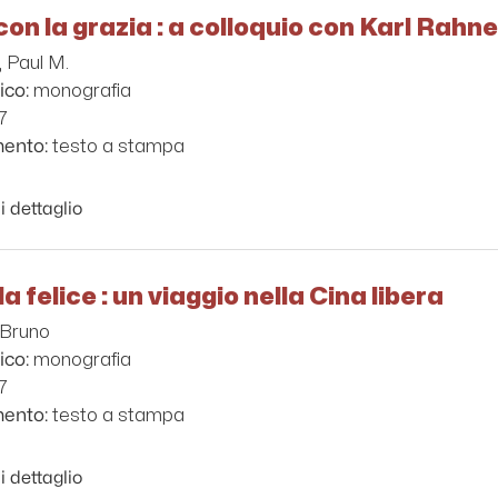
 con la grazia : a colloquio con Karl Rahn
, Paul M.
monografia
ico:
7
testo a stampa
mento:
i dettaglio
a felice : un viaggio nella Cina libera
 Bruno
monografia
ico:
7
testo a stampa
mento:
i dettaglio