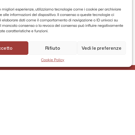
le migliori esperienze, utilizziamo tecnologie come i cookie per archiviare
 alle informazioni del dispositivo. Il consenso a queste tecnologie ci
i elaborare dati come il comportamento di navigazione o ID univoci su
. Il mancato consenso o la revoca del consenso può influire negativamente
te caratteristiche e funzioni.
ccetto
Rifiuto
Vedi le preferenze
Cookie Policy
AMMINISTRAZIONE TRASPARENTE
PRIVACY POLICY
CONTATTI
MAPPA DEL SITO