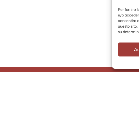
Per fornire 
e/o accedere
consentirà d
questo sito
su determina
A