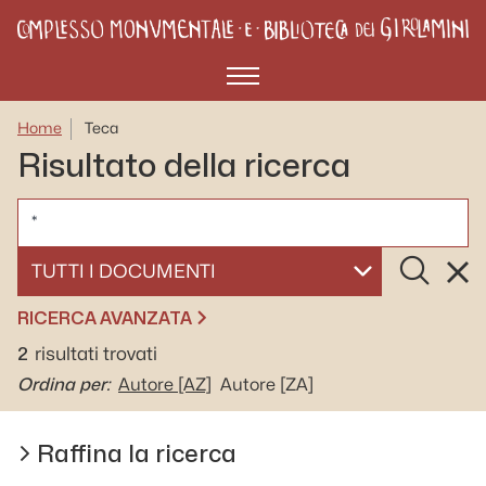
Menù
Home
Teca
Risultato della ricerca
CERCA
Cerca
Rese
SELEZIONA UN DOCUMENTO
RICERCA AVANZATA
2
risultati trovati
Ordina per:
Autore
[AZ]
Autore
[ZA]
Raffina la ricerca