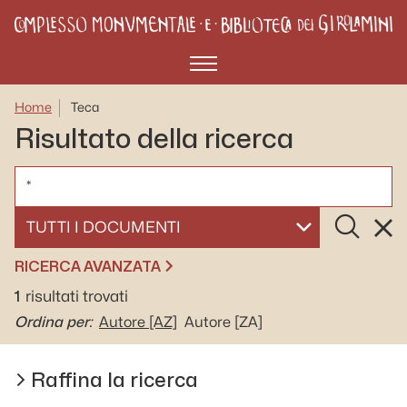
Menù
Home
Teca
Risultato della ricerca
CERCA
Cerca
Rese
SELEZIONA UN DOCUMENTO
RICERCA AVANZATA
1
risultati trovati
Ordina per:
Autore
[AZ]
Autore
[ZA]
Raffina la ricerca