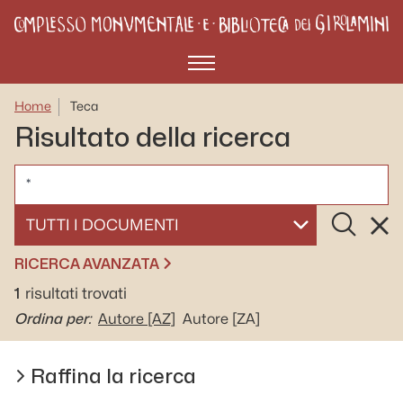
Menù
Home
Teca
Risultato della ricerca
CERCA
Cerca
Rese
SELEZIONA UN DOCUMENTO
RICERCA AVANZATA
1
risultati trovati
Ordina per:
Autore
[AZ]
Autore
[ZA]
Raffina la ricerca