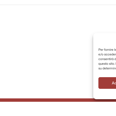
Per fornire 
e/o accedere
consentirà d
questo sito
su determina
A