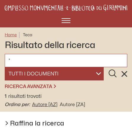
Menù
Home
Teca
Risultato della ricerca
CERCA
Cerca
Rese
SELEZIONA UN DOCUMENTO
RICERCA AVANZATA
1
risultati trovati
Ordina per:
Autore
[AZ]
Autore
[ZA]
Raffina la ricerca