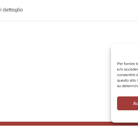
i dettaglio
Per fornire 
e/o accedere
consentirà d
questo sito
su determina
A