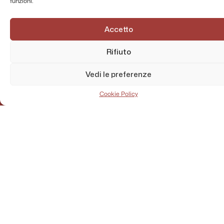
funzioni.
Accetto
Rifiuto
Vedi le preferenze
Cookie Policy
AMMINISTRAZIONE TRASPARENTE
PRIVACY POLICY
CONTATTI
MAPPA DEL SITO