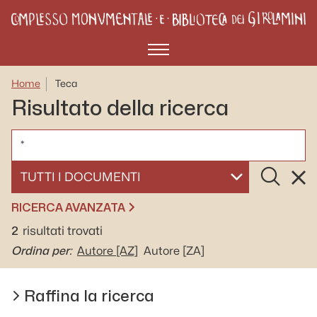
Menù
Home
Teca
Risultato della ricerca
CERCA
Cerca
Rese
SELEZIONA UN DOCUMENTO
RICERCA AVANZATA
2
risultati trovati
Ordina per:
Autore
[AZ]
Autore
[ZA]
Raffina la ricerca