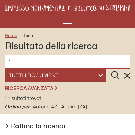
Menù
Home
Teca
Risultato della ricerca
CERCA
Cerca
Rese
SELEZIONA UN DOCUMENTO
RICERCA AVANZATA
1
risultati trovati
Ordina per:
Autore
[AZ]
Autore
[ZA]
Raffina la ricerca