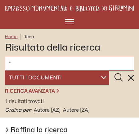
Menù
Home
Teca
Risultato della ricerca
CERCA
Cerca
Rese
SELEZIONA UN DOCUMENTO
RICERCA AVANZATA
1
risultati trovati
Ordina per:
Autore
[AZ]
Autore
[ZA]
Raffina la ricerca