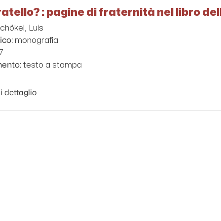
atello? : pagine di fraternità nel libro de
chökel, Luis
monografia
ico:
7
testo a stampa
mento:
i dettaglio