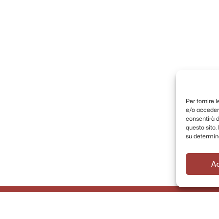
Per fornire 
e/o accedere
consentirà d
questo sito
su determina
A