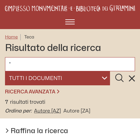
Menù
Home
Teca
Risultato della ricerca
CERCA
Cerca
Rese
SELEZIONA UN DOCUMENTO
RICERCA AVANZATA
7
risultati trovati
Ordina per:
Autore
[AZ]
Autore
[ZA]
Raffina la ricerca