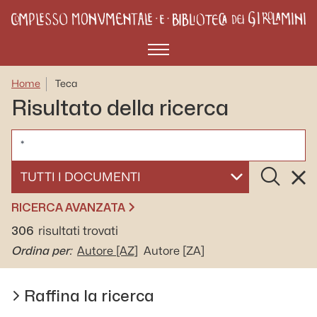
Menù
Home
Teca
Risultato della ricerca
CERCA
Cerca
Rese
SELEZIONA UN DOCUMENTO
RICERCA AVANZATA
306
risultati trovati
Ordina per:
Autore
[AZ]
Autore
[ZA]
Raffina la ricerca