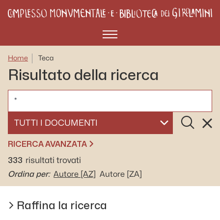
Menù
Home
Teca
Risultato della ricerca
CERCA
Cerca
Rese
SELEZIONA UN DOCUMENTO
RICERCA AVANZATA
333
risultati trovati
Ordina per:
Autore
[AZ]
Autore
[ZA]
Raffina la ricerca