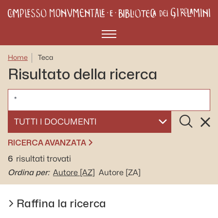
Menù
Home
Teca
Risultato della ricerca
CERCA
Cerca
Rese
SELEZIONA UN DOCUMENTO
RICERCA AVANZATA
6
risultati trovati
Ordina per:
Autore
[AZ]
Autore
[ZA]
Raffina la ricerca