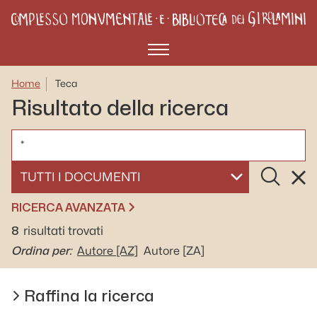
Menù
Home
Teca
Risultato della ricerca
CERCA
Cerca
Rese
SELEZIONA UN DOCUMENTO
RICERCA AVANZATA
8
risultati trovati
Ordina per:
Autore
[AZ]
Autore
[ZA]
Raffina la ricerca