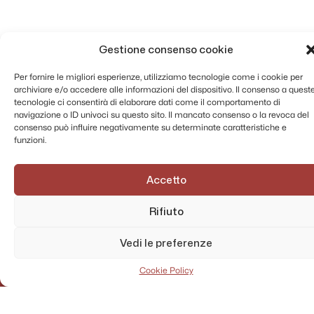
Gestione consenso cookie
Per fornire le migliori esperienze, utilizziamo tecnologie come i cookie per
archiviare e/o accedere alle informazioni del dispositivo. Il consenso a quest
tecnologie ci consentirà di elaborare dati come il comportamento di
navigazione o ID univoci su questo sito. Il mancato consenso o la revoca del
consenso può influire negativamente su determinate caratteristiche e
funzioni.
Accetto
Rifiuto
Vedi le preferenze
Cookie Policy
AMMINISTRAZIONE TRASPARENTE
PRIVACY POLICY
CONTATTI