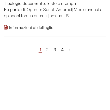
testo a stampa
Tipologia documento:
Operum Sancti Ambrosij Mediolanensis
Fa parte di:
episcopi tomus primus-[sextus] ; 5
Informazioni di dettaglio
1
2
3
4
»