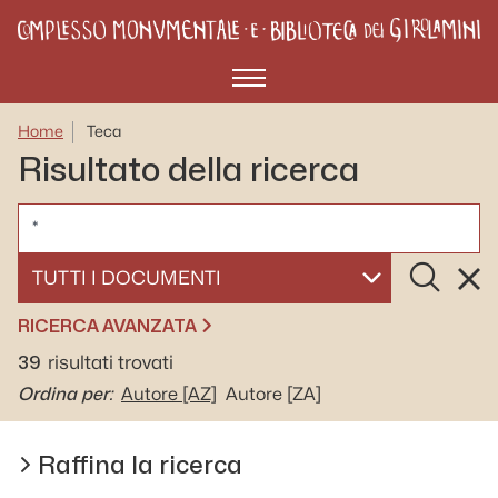
Menù
Home
Teca
Risultato della ricerca
CERCA
Cerca
Rese
SELEZIONA UN DOCUMENTO
RICERCA AVANZATA
39
risultati trovati
Ordina per:
Autore
[AZ]
Autore
[ZA]
Raffina la ricerca