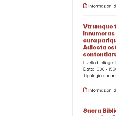
Informazioni d
Vtrumque t
innumeras 
cura pariq
Adiecta est
sententiaru
Livello bibliograf
1530 - 153
Data:
Tipologia docu
Informazioni d
Sacra Bibli