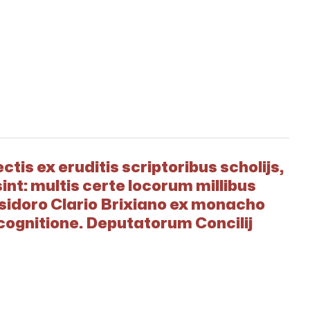
tis ex eruditis scriptoribus scholijs,
sint: multis certe locorum millibus
 Isidoro Clario Brixiano ex monacho
cognitione. Deputatorum Concilij