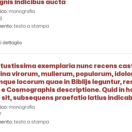
nis indicibus aucta
monografia
ico:
8
testo a stampa
mento:
i dettaglio
vetustissima exemplaria nunc recens ca
ina virorum, mulierum, populorum, idolo
ue locorum quae in Biblijs leguntur, res
 e Cosmographis descriptione. Quid in h
sit, subsequens praefatio latius indicab
monografia
ico:
7
testo a stampa
mento: