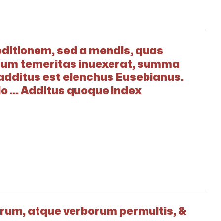
itionem, sed a mendis, quas
orum temeritas inuexerat, summa
additus est elenchus Eusebianus.
o ... Additus quoque index
rerum, atque verborum permultis, &