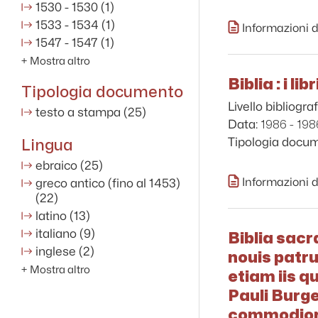
1530 - 1530
(1)
1533 - 1534
(1)
Informazioni d
1547 - 1547
(1)
+
Mostra altro
Biblia : i l
Tipologia documento
Livello bibliograf
testo a stampa
(25)
1986 - 198
Data:
Lingua
Tipologia docu
ebraico
(25)
Informazioni d
greco antico (fino al 1453)
(22)
latino
(13)
italiano
(9)
Biblia sacr
inglese
(2)
nouis patr
+
Mostra altro
etiam iis q
Pauli Burge
commodioré