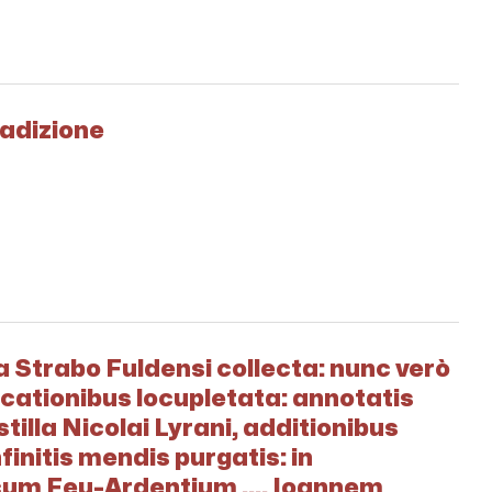
tradizione
 Strabo Fuldensi collecta: nunc verò
ationibus locupletata: annotatis
tilla Nicolai Lyrani, additionibus
finitis mendis purgatis: in
cum Feu-Ardentium ..., Ioannem