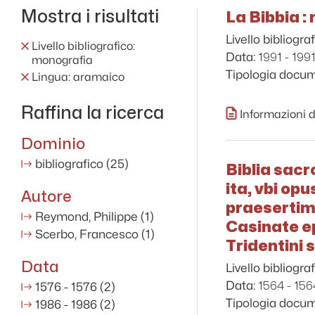
Mostra i risultati
La Bibbia :
Livello bibliograf
Livello bibliografico:
1991 - 199
Data:
monografia
Tipologia docu
Lingua: aramaico
Raffina la ricerca
Informazioni d
Dominio
bibliografico
(25)
Biblia sacr
ita, vbi op
Autore
praesertim 
Reymond, Philippe
(1)
Casinate e
Scerbo, Francesco
(1)
Tridentini
Data
Livello bibliograf
1564 - 156
Data:
1576 - 1576
(2)
Tipologia docu
1986 - 1986
(2)