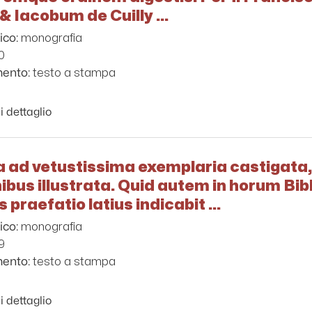
Iacobum de Cuilly ...
monografia
ico:
0
testo a stampa
mento:
i dettaglio
a ad vetustissima exemplaria castigata,
ibus illustrata. Quid autem in horum Bib
praefatio latius indicabit ...
monografia
ico:
9
testo a stampa
mento:
i dettaglio