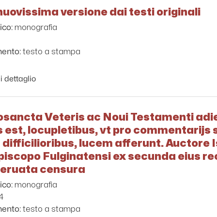
 nuovissima versione dai testi originali
monografia
ico:
1
testo a stampa
mento:
i dettaglio
osancta Veteris ac Noui Testamenti adiec
us est, locupletibus, vt pro commentarijs 
difficilioribus, lucem afferunt. Auctore
piscopo Fulginatensi ex secunda eius re
 seruata censura
monografia
ico:
4
testo a stampa
mento: