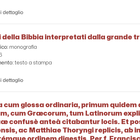
i dettaglio
ibri della Bibbia interpretati dalla grande 
monografia
ico:
6
testo a stampa
mento:
i dettaglio
a cum glossa ordinaria, primum quidem a
um, cum Græcorum, tum Latinorum explic
uæ confusè anteà citabantur locis. Et pos
nsis, ac Matthiae Thoryngi replicis, ab in
mque ordinem digestis. Per f. Francis