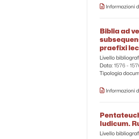
Informazioni d
Biblia ad v
subsequens 
praefixi l
Livello bibliograf
1576 - 157
Data:
Tipologia docu
Informazioni d
Pentateuch
Iudicum. R
Livello bibliograf