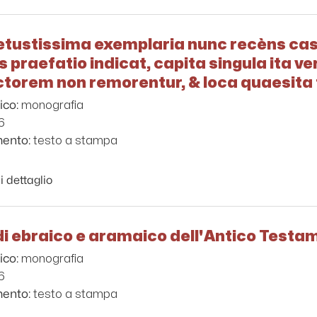
vetustissima exemplaria nunc recèns cas
praefatio indicat, capita singula ita ve
lectorem non remorentur, & loca quaesit
monografia
ico:
6
testo a stampa
mento:
i dettaglio
di ebraico e aramaico dell'Antico Testa
monografia
ico:
6
testo a stampa
mento: