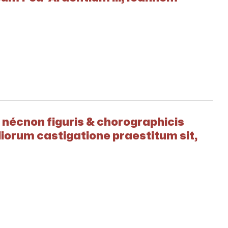
 nécnon figuris & chorographicis
liorum castigatione praestitum sit,