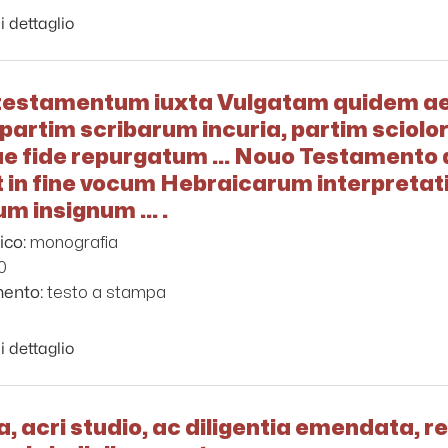
i dettaglio
estamentum iuxta Vulgatam quidem aed
partim scribarum incuria, partim sciol
ue fide repurgatum ... Nouo Testamento 
 in fine vocum Hebraicarum interpretati
m insignum ... .
monografia
ico:
0
testo a stampa
mento:
i dettaglio
a, acri studio, ac diligentia emendata, 