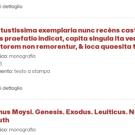
i dettaglio
etustissima exemplaria nunc recèns cast
praefatio indicat, capita singula ita ve
ectorem non remorentur, & loca quaesit
monografia
ico:
6
testo a stampa
mento:
i dettaglio
us Moysi. Genesis. Exodus. Leuiticus. 
uth
monografia
ico: