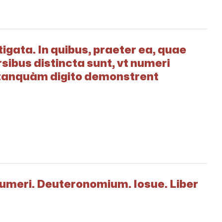
igata. In quibus, praeter ea, quae
rsibus distincta sunt, vt numeri
a tanquàm digito demonstrent
Numeri. Deuteronomium. Iosue. Liber