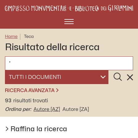
Menù
Home
Teca
Risultato della ricerca
CERCA
Cerca
Rese
SELEZIONA UN DOCUMENTO
RICERCA AVANZATA
93
risultati trovati
Ordina per:
Autore
[AZ]
Autore
[ZA]
Raffina la ricerca