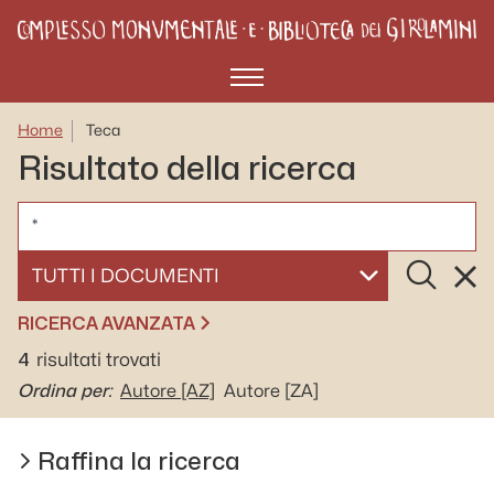
Menù
Home
Teca
Risultato della ricerca
CERCA
Cerca
Rese
SELEZIONA UN DOCUMENTO
RICERCA AVANZATA
4
risultati trovati
Ordina per:
Autore
[AZ]
Autore
[ZA]
Raffina la ricerca