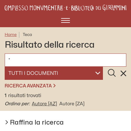
Menù
Home
Teca
Risultato della ricerca
CERCA
Cerca
Rese
SELEZIONA UN DOCUMENTO
RICERCA AVANZATA
1
risultati trovati
Ordina per:
Autore
[AZ]
Autore
[ZA]
Raffina la ricerca