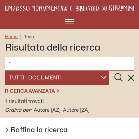
Menù
Home
Teca
Risultato della ricerca
CERCA
Cerca
Rese
SELEZIONA UN DOCUMENTO
RICERCA AVANZATA
1
risultati trovati
Ordina per:
Autore
[AZ]
Autore
[ZA]
Raffina la ricerca