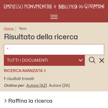
Menù
Home
Teca
Risultato della ricerca
CERCA
Cerca
Rese
SELEZIONA UN DOCUMENTO
RICERCA AVANZATA
1
risultati trovati
Ordina per:
Autore
[AZ]
Autore
[ZA]
Raffina la ricerca