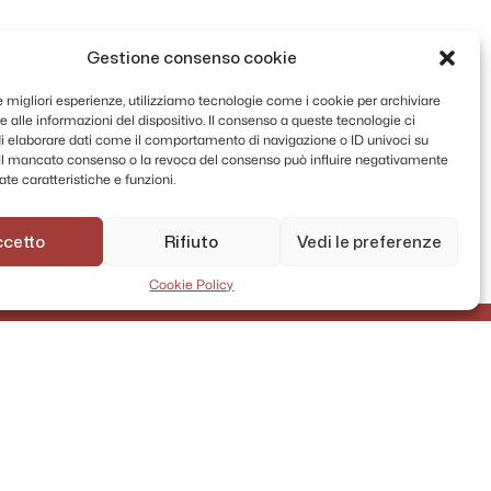
Gestione consenso cookie
le migliori esperienze, utilizziamo tecnologie come i cookie per archiviare
 alle informazioni del dispositivo. Il consenso a queste tecnologie ci
i elaborare dati come il comportamento di navigazione o ID univoci su
. Il mancato consenso o la revoca del consenso può influire negativamente
te caratteristiche e funzioni.
ccetto
Rifiuto
Vedi le preferenze
Cookie Policy
AMMINISTRAZIONE TRASPARENTE
PRIVACY POLICY
CONTATTI
MAPPA DEL SITO