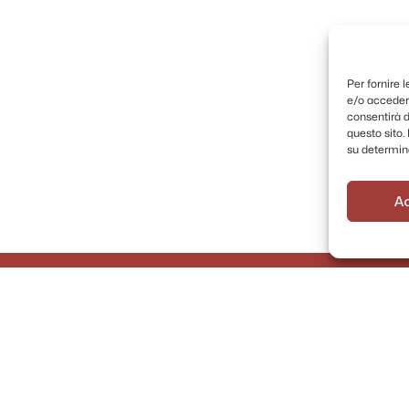
Per fornire 
e/o accedere
consentirà d
questo sito
su determina
A