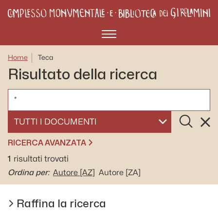
Menù
Home
Teca
Risultato della ricerca
CERCA
Cerca
Rese
SELEZIONA UN DOCUMENTO
RICERCA AVANZATA
1
risultati trovati
Ordina per:
Autore
[AZ]
Autore
[ZA]
Raffina la ricerca