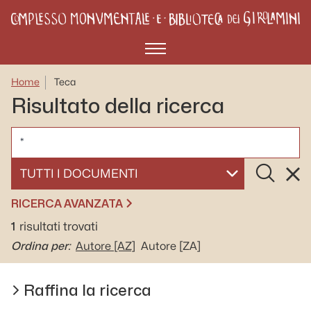
Menù
Home
Teca
Risultato della ricerca
CERCA
Cerca
Rese
SELEZIONA UN DOCUMENTO
RICERCA AVANZATA
1
risultati trovati
Ordina per:
Autore
[AZ]
Autore
[ZA]
Raffina la ricerca