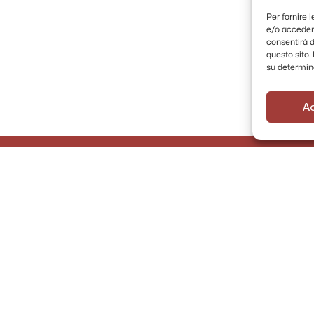
Per fornire 
e/o accedere
consentirà d
questo sito
su determina
A