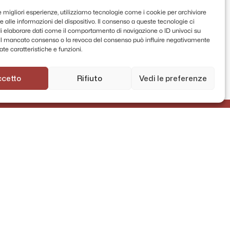
le migliori esperienze, utilizziamo tecnologie come i cookie per archiviare
 alle informazioni del dispositivo. Il consenso a queste tecnologie ci
i elaborare dati come il comportamento di navigazione o ID univoci su
. Il mancato consenso o la revoca del consenso può influire negativamente
te caratteristiche e funzioni.
ccetto
Rifiuto
Vedi le preferenze
AMMINISTRAZIONE TRASPARENTE
PRIVACY POLICY
CONTATTI
MAPPA DEL SITO