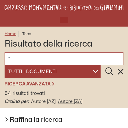
Menù
Home
Teca
Risultato della ricerca
CERCA
Cerca
Rese
SELEZIONA UN DOCUMENTO
RICERCA AVANZATA
54
risultati trovati
Ordina per:
Autore
[AZ]
Autore
[ZA]
Raffina la ricerca