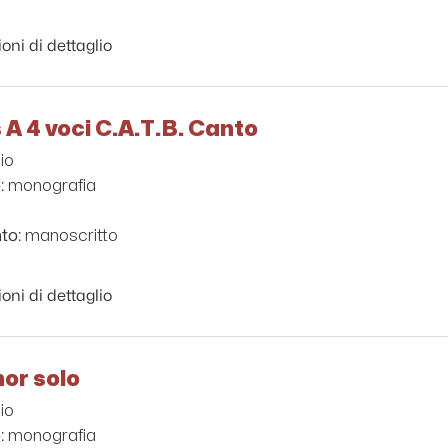
oni di dettaglio
 A 4 voci C.A.T.B. Canto
io
monografia
:
manoscritto
to:
oni di dettaglio
or solo
io
monografia
: