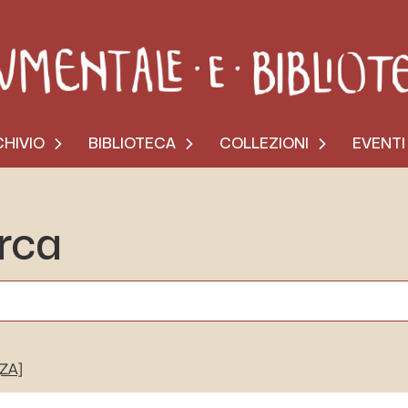
HIVIO
BIBLIOTECA
COLLEZIONI
EVENTI
erca
[ZA]