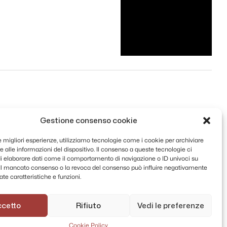
Gestione consenso cookie
le migliori esperienze, utilizziamo tecnologie come i cookie per archiviare
 alle informazioni del dispositivo. Il consenso a queste tecnologie ci
i elaborare dati come il comportamento di navigazione o ID univoci su
. Il mancato consenso o la revoca del consenso può influire negativamente
te caratteristiche e funzioni.
ccetto
Rifiuto
Vedi le preferenze
Cookie Policy