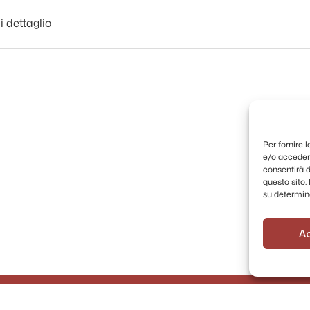
i dettaglio
Per fornire 
e/o accedere
consentirà d
questo sito
su determina
A