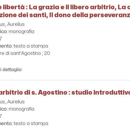
 libertà : La grazia e il libero arbitrio, La
ione dei santi, Il dono della perseveranz
us, Aurelius
monografia
ico:
7
testo a stampa
mento:
e di sant'Agostino ; 20
i dettaglio
o arbitrio di s. Agostino : studio introdut
us, Aurelius
monografia
ico:
7
testo a stampa
mento: