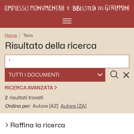
Menù
Home
Teca
Risultato della ricerca
CERCA
Cerca
Rese
SELEZIONA UN DOCUMENTO
RICERCA AVANZATA
2
risultati trovati
Ordina per:
Autore
[AZ]
Autore
[ZA]
Raffina la ricerca