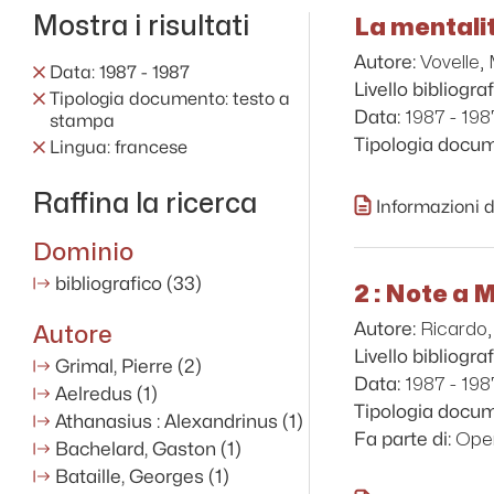
Mostra i risultati
La mentalit
Vovelle,
Autore:
Data: 1987 - 1987
Livello bibliograf
Tipologia documento: testo a
1987 - 198
Data:
stampa
Tipologia docu
Lingua: francese
Raffina la ricerca
Informazioni d
Dominio
bibliografico
(33)
2 : Note a 
Ricardo
Autore
Autore:
Livello bibliograf
Grimal, Pierre
(2)
1987 - 198
Data:
Aelredus
(1)
Tipologia docu
Athanasius : Alexandrinus
(1)
Oper
Fa parte di:
Bachelard, Gaston
(1)
Bataille, Georges
(1)