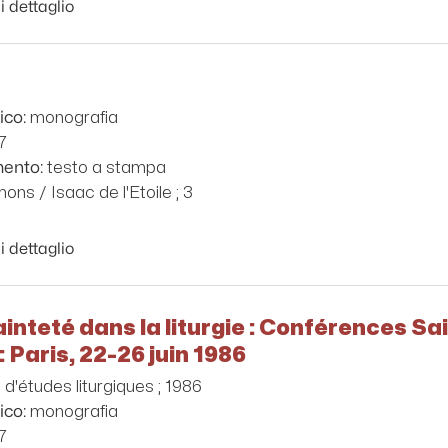
i dettaglio
monografia
ico:
7
testo a stampa
mento:
ons / Isaac de l'Etoile ; 3
i dettaglio
ainteté dans la liturgie : Conférences S
: Paris, 22-26 juin 1986
d'études liturgiques ; 1986
monografia
ico:
7