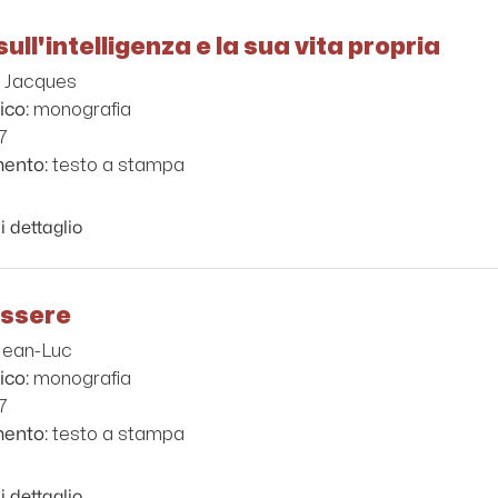
sull'intelligenza e la sua vita propria
, Jacques
monografia
ico:
7
testo a stampa
mento:
i dettaglio
essere
Jean-Luc
monografia
ico:
7
testo a stampa
mento:
i dettaglio