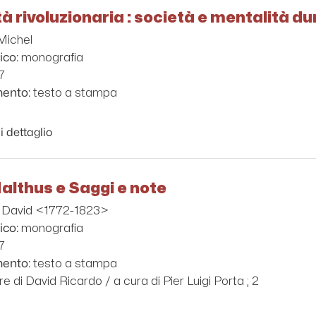
à rivoluzionaria : società e mentalità d
 Michel
monografia
ico:
7
testo a stampa
mento:
i dettaglio
Malthus e Saggi e note
, David <1772-1823>
monografia
ico:
7
testo a stampa
mento:
e di David Ricardo / a cura di Pier Luigi Porta ; 2