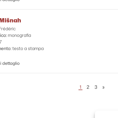
 Mišnah
Frédéric
monografia
ico:
7
testo a stampa
mento:
i dettaglio
1
2
3
»