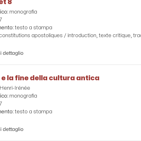
et 8
monografia
ico:
7
testo a stampa
mento:
constitutions apostoliques / introduction, texte critique, t
i dettaglio
e la fine della cultura antica
Henri-Irénée
monografia
ico:
7
testo a stampa
mento:
i dettaglio