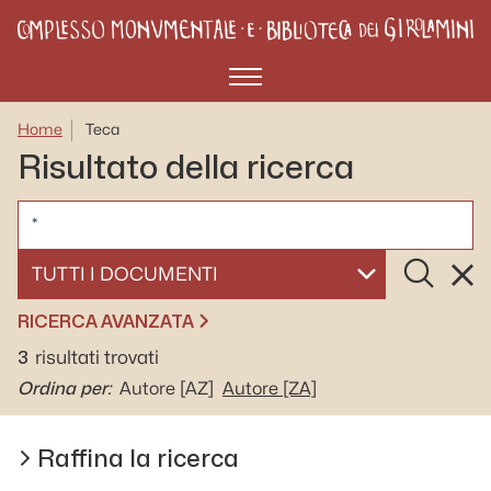
Menù
Home
Teca
Risultato della ricerca
CERCA
Cerca
Rese
SELEZIONA UN DOCUMENTO
RICERCA AVANZATA
3
risultati trovati
Ordina per:
Autore
[AZ]
Autore
[ZA]
Raffina la ricerca