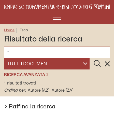
Menù
Home
Teca
Risultato della ricerca
CERCA
Cerca
Rese
SELEZIONA UN DOCUMENTO
RICERCA AVANZATA
1
risultati trovati
Ordina per:
Autore
[AZ]
Autore
[ZA]
Raffina la ricerca