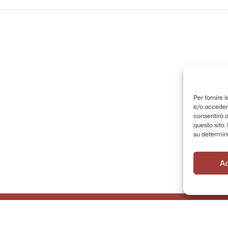
Per fornire 
e/o accedere
consentirà d
questo sito
su determina
A