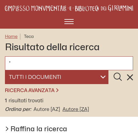
Menù
Home
Teca
Risultato della ricerca
CERCA
Cerca
Rese
SELEZIONA UN DOCUMENTO
RICERCA AVANZATA
1
risultati trovati
Ordina per:
Autore
[AZ]
Autore
[ZA]
Raffina la ricerca