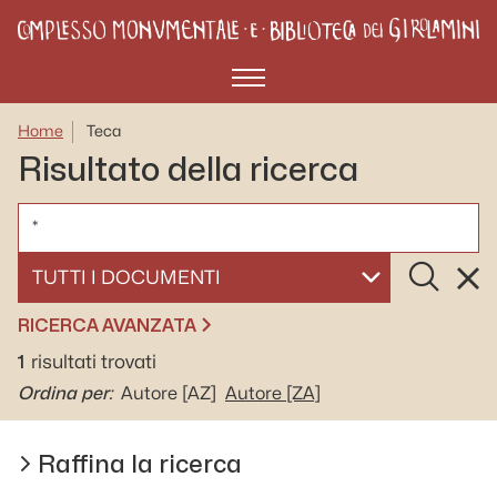
Menù
Home
Teca
Risultato della ricerca
CERCA
Cerca
Rese
SELEZIONA UN DOCUMENTO
RICERCA AVANZATA
1
risultati trovati
Ordina per:
Autore
[AZ]
Autore
[ZA]
Raffina la ricerca