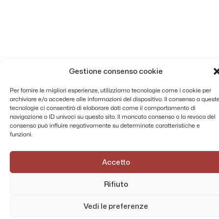
Gestione consenso cookie
Per fornire le migliori esperienze, utilizziamo tecnologie come i cookie per
archiviare e/o accedere alle informazioni del dispositivo. Il consenso a quest
tecnologie ci consentirà di elaborare dati come il comportamento di
navigazione o ID univoci su questo sito. Il mancato consenso o la revoca del
consenso può influire negativamente su determinate caratteristiche e
funzioni.
Accetto
Rifiuto
AMMINISTRAZIONE TRASPARENTE
PRIVACY POLICY
Vedi le preferenze
CONTATTI
MAPPA DEL SITO