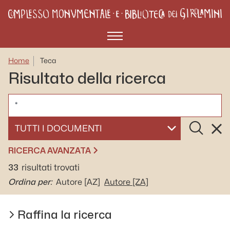
Menù
Home
Teca
Risultato della ricerca
CERCA
Cerca
Rese
SELEZIONA UN DOCUMENTO
RICERCA AVANZATA
33
risultati trovati
Ordina per:
Autore
[AZ]
Autore
[ZA]
Raffina la ricerca