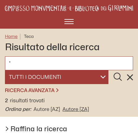
Menù
Home
Teca
Risultato della ricerca
CERCA
Cerca
Rese
SELEZIONA UN DOCUMENTO
RICERCA AVANZATA
2
risultati trovati
Ordina per:
Autore
[AZ]
Autore
[ZA]
Raffina la ricerca