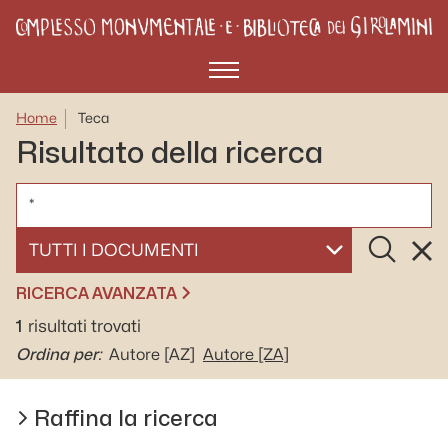
Menù
Home
Teca
Risultato della ricerca
CERCA
Cerca
Rese
SELEZIONA UN DOCUMENTO
RICERCA AVANZATA
1
risultati trovati
Ordina per:
Autore
[AZ]
Autore
[ZA]
Raffina la ricerca