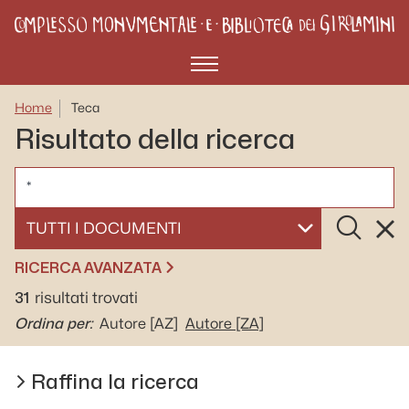
Menù
Home
Teca
Risultato della ricerca
CERCA
Cerca
Rese
SELEZIONA UN DOCUMENTO
RICERCA AVANZATA
31
risultati trovati
Ordina per:
Autore
[AZ]
Autore
[ZA]
Raffina la ricerca