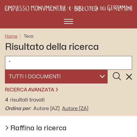
Menù
Home
Teca
Risultato della ricerca
CERCA
Cerca
Rese
SELEZIONA UN DOCUMENTO
RICERCA AVANZATA
4
risultati trovati
Ordina per:
Autore
[AZ]
Autore
[ZA]
Raffina la ricerca