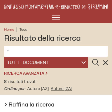
Menù
Home
Teca
Risultato della ricerca
CERCA
Cerca
Rese
SELEZIONA UN DOCUMENTO
RICERCA AVANZATA
8
risultati trovati
Ordina per:
Autore
[AZ]
Autore
[ZA]
Raffina la ricerca